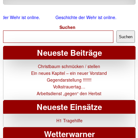
der Wehr ist online.
Geschichte der Wehr ist online.
Suchen
Suchen
Neueste Beiträge
Christbaum schmücken / stellen
Ein neues Kapitel – ein neuer Vorstand
Gegendarstellung !!!!!!!
Volkstrauertag…
Arbeitsdienst „gegen“ den Herbst
Neueste Einsätze
H1 Tragehilfe
Wetterwarner