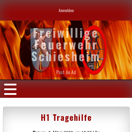
Anmelden
Freiwillige
Feuerwehr
Schiesheim
Post An Ad
H1 Tragehilfe