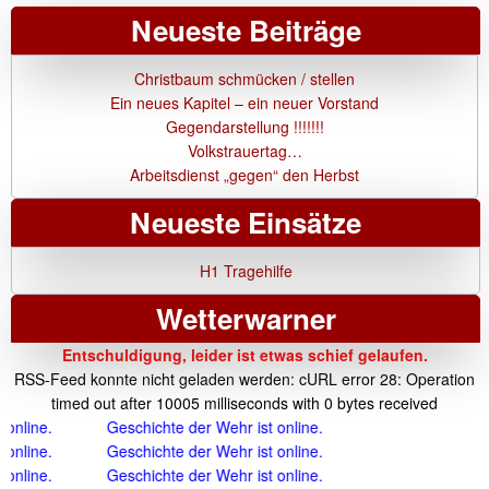
Neueste Beiträge
Christbaum schmücken / stellen
Ein neues Kapitel – ein neuer Vorstand
Gegendarstellung !!!!!!!
Volkstrauertag…
Arbeitsdienst „gegen“ den Herbst
Neueste Einsätze
H1 Tragehilfe
Wetterwarner
Entschuldigung, leider ist etwas schief gelaufen.
RSS-Feed konnte nicht geladen werden: cURL error 28: Operation
timed out after 10005 milliseconds with 0 bytes received
ne.
Geschichte der Wehr ist online.
ne.
Geschichte der Wehr ist online.
ne.
Geschichte der Wehr ist online.