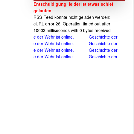
Entschuldigung, leider ist etwas schief
gelaufen.
RSS-Feed konnte nicht geladen werden:
cURL error 28: Operation timed out after
10003 milliseconds with 0 bytes received
schichte der Wehr ist online.
Geschichte der Wehr ist online.
schichte der Wehr ist online.
Geschichte der Wehr ist online.
schichte der Wehr ist online.
Geschichte der Wehr ist online.
schichte der Wehr ist online.
Geschichte der Wehr ist online.