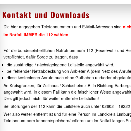
nline.
Kontakt und Downloads
Die hier angegeben Telefonnummern und E-Mail-Adressen sind
nich
Im Notfall IMMER die 112
wählen
.
Für die bundeseinheitlichen Notrufnummern 112 (Feuerwehr und Rettu
verpflichtet, dafür Sorge zu tragen, dass
die zuständige / nächstgelegene Leitstelle angewählt wird,
bei fehlender Netzabdeckung von Anbieter A (dem Netz des Anrufer
diese kostenlosen Anrufe auch ohne Guthaben und/oder abgelaufe
An Kreisgrenzen, für Zollhaus / Schiesheim z.B. in Richtung Aarber
angewählt wird. In diesem Fall kann die fälschlicher Weise angewählt
Dies gilt jedoch nicht für weiter entfernte Leitstellen!
Bei Störungen der 112 kann die Leitstelle auch unter 02602 – 19222
Wer also weiter entfernt ist und für eine Person im Landkreis Limburg
Telefonnummern kennen/speichern/notieren um im Notfall langes S