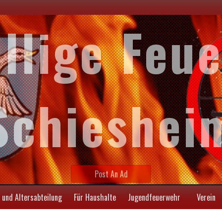
illige Feu
Schieshei
Post An Ad
 und Altersabteilung
Für Haushalte
Jugendfeuerwehr
Verein