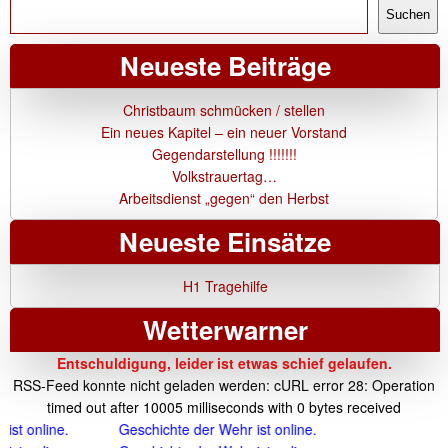
Suchen
Neueste Beiträge
Christbaum schmücken / stellen
Ein neues Kapitel – ein neuer Vorstand
Gegendarstellung !!!!!!!
Volkstrauertag…
Arbeitsdienst „gegen“ den Herbst
Neueste Einsätze
H1 Tragehilfe
Wetterwarner
Entschuldigung, leider ist etwas schief gelaufen.
RSS-Feed konnte nicht geladen werden: cURL error 28: Operation
timed out after 10005 milliseconds with 0 bytes received
line.
Geschichte der Wehr ist online.