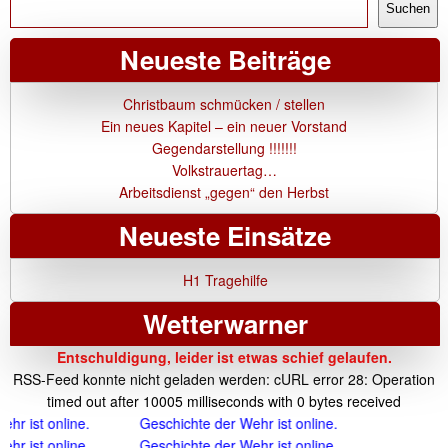
Suchen
Neueste Beiträge
Christbaum schmücken / stellen
Ein neues Kapitel – ein neuer Vorstand
Gegendarstellung !!!!!!!
Volkstrauertag…
Arbeitsdienst „gegen“ den Herbst
Neueste Einsätze
H1 Tragehilfe
Wetterwarner
Entschuldigung, leider ist etwas schief gelaufen.
RSS-Feed konnte nicht geladen werden: cURL error 28: Operation
timed out after 10005 milliseconds with 0 bytes received
st online.
Geschichte der Wehr ist online.
st online.
Geschichte der Wehr ist online.