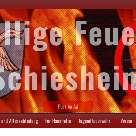
illige Feu
Schieshei
Post An Ad
 und Altersabteilung
Für Haushalte
Jugendfeuerwehr
Verein