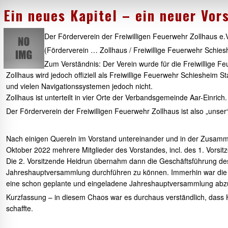
Ein neues Kapitel – ein neuer Vor
Der Förderverein der Freiwilligen Feuerwehr Zollhaus e
(Förderverein … Zollhaus / Freiwillige Feuerwehr Schi
Wehr ist online.
Zum Verständnis: Der Verein wurde für die Freiwillige F
Wehr ist online.
Zollhaus wird jedoch offiziell als Freiwillige Feuerwehr Schiesheim St
Wehr ist online.
und vielen Navigationssystemen jedoch nicht.
Wehr ist online.
Zollhaus ist unterteilt in vier Orte der Verbandsgemeinde Aar-Einrich.
Der Förderverein der Freiwilligen Feuerwehr Zollhaus ist also „unser
Nach einigen Quereln im Vorstand untereinander und in der Zusamme
Oktober 2022 mehrere Mitglieder des Vorstandes, incl. des 1. Vorsit
Die 2. Vorsitzende Heidrun übernahm dann die Geschäftsführung des
Jahreshauptversammlung durchführen zu können. Immerhin war die 
eine schon geplante und eingeladene Jahreshauptversammlung abz
Kurzfassung – in diesem Chaos war es durchaus verständlich, dass H
schaffte.