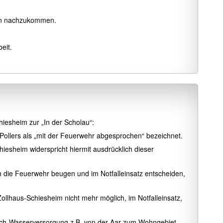
ben nachzukommen.
beit.
iesheim zur „In der Scholau“:
Pollers als „mit der Feuerwehr abgesprochen“ bezeichnet.
iesheim widerspricht hiermit ausdrücklich dieser
h die Feuerwehr beugen und im Notfalleinsatz entscheiden,
Zollhaus-Schiesheim nicht mehr möglich, im Notfalleinsatz,
sch-Wasserversorgung z.B. von der Aar zum Wohngebiet